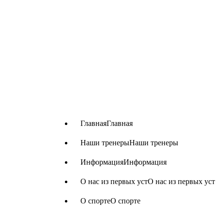
Перейти
к
содержимому
Главная
Главная
Наши тренеры
Наши тренеры
Информация
Информация
О нас из первых уст
О нас из первых уст
О спорте
О спорте