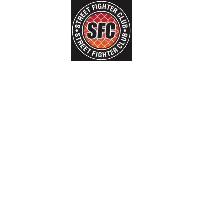
Школа MMA,
армейского
рукопашного боя (АРБ)
и боевого самбо