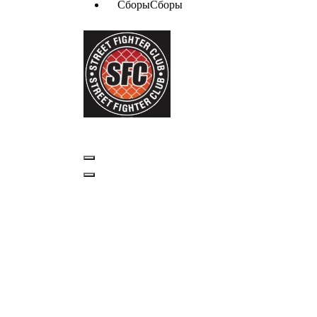
Сборы
Сборы
Школа MMA, армейского рукопашного боя (АРБ