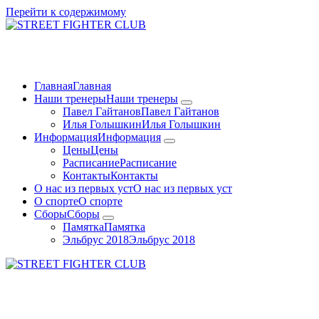
Перейти к содержимому
Школа MMA, армейского рукопашного боя (АРБ) и боевого
самбо
Главная
Главная
Наши тренеры
Наши тренеры
Павел Гайтанов
Павел Гайтанов
Илья Голышкин
Илья Голышкин
Информация
Информация
Цены
Цены
Расписание
Расписание
Контакты
Контакты
О нас из первых уст
О нас из первых уст
О спорте
О спорте
Сборы
Сборы
Памятка
Памятка
Эльбрус 2018
Эльбрус 2018
Школа MMA, армейского рукопашного боя (АРБ) и боевого
самбо