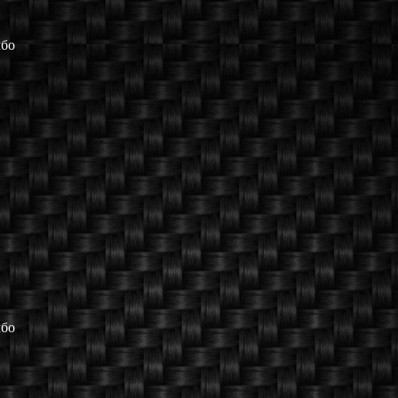
мбо
мбо