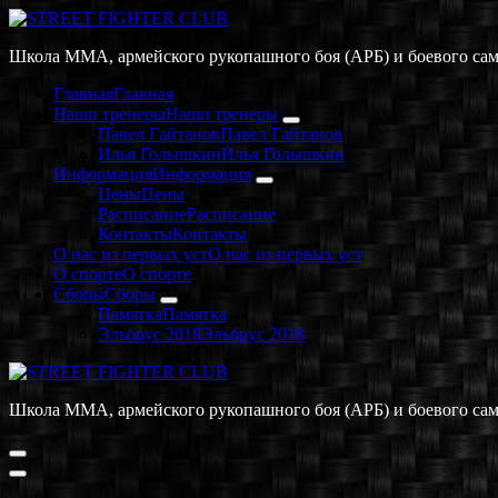
Перейти
к
Школа MMA, армейского рукопашного боя (АРБ) и боевого са
содержимому
Главная
Главная
Наши тренеры
Наши тренеры
Павел Гайтанов
Павел Гайтанов
Илья Голышкин
Илья Голышкин
Информация
Информация
Цены
Цены
Расписание
Расписание
Контакты
Контакты
О нас из первых уст
О нас из первых уст
О спорте
О спорте
Сборы
Сборы
Памятка
Памятка
Эльбрус 2018
Эльбрус 2018
Школа MMA, армейского рукопашного боя (АРБ) и боевого са